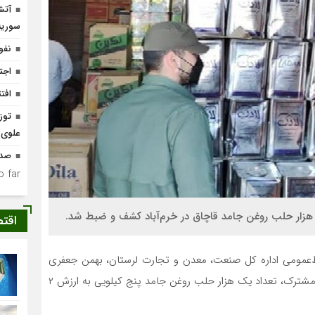
آتش
سوریه
نفو
اجت
افتتاح ۴ واحد مس
علوی
صدو
 far.
زار حلب روغن جامد قاچاق در خرم‌آباد کشف و ضبط شد.
اقت
بط‌عمومی اداره‌ کل صنعت، معدن و تجارت لرستان، بهمن جعفری
اظهار داشت: بر اساس گزارش مردمی و در پی انجام گشت مشترک، تعداد یک هزار حلب روغن جامد پنج کیلویی به ارزش ۲