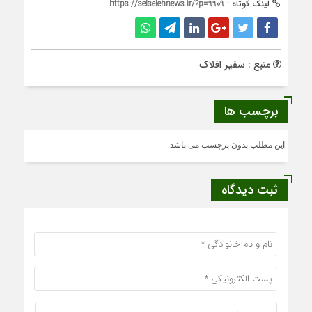
لینک کوتاه :
https://selselehnews.ir/?p=9909
منبع : سفیر افلاک
برچسب ها
این مطلب بدون برچسب می باشد.
ثبت دیدگاه