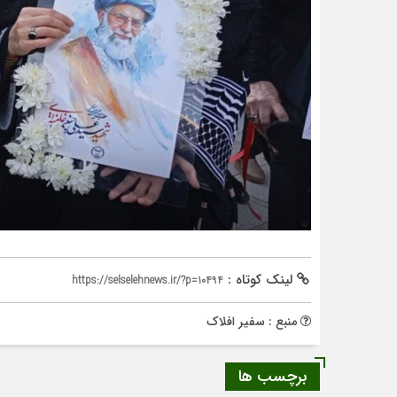
لینک کوتاه :
https://selselehnews.ir/?p=10494
منبع : سفیر افلاک
برچسب ها