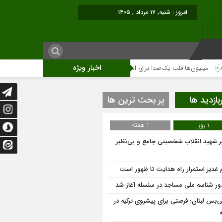
امروز : شنبه, ۱۷ مرداد , ۱۴۰۵
اخبار ویژه
ا برای امام شهید می‌تپد
نمایشگاه آثار هنری ویژه ارتحال امام (ره)برگزار میگرد
بازدید ها
پر بحث ترین ها
1 روز
1 هفته
ر شهید انقلاب شخصیتی جامع و بی‌نظیر
م غدیر استمرار راه هدایت تا ظهور است
ر شناسه ملی مساجد در سلسله آغاز شد
‌بس لبنان؛ فرصتی برای پیشروی ترکیه در