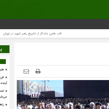
قاب هایی ماندگار از تشییع رهبر شهید در تهران
م
پر
هیچ
فرز
آینده
امت
می‌شو
راه