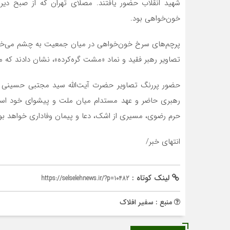
شهید انقلاب حضور یافتند. مصلای تهران که از صبح دیرو
خون‌خواهی بود.
پرچم‌های سرخ خون‌خواهی در میان جمعیت به چشم می‌خورد
تصاویر رهبر فقید و نماد «مشت گره‌کرده»، نشان دادند که مس
حضور پررنگ تصاویر حضرت آیت‌الله سید مجتبی حسینی خامن
حرم رضوی، مسیری از اشک، دعا و پیمان وفاداری خواهد بو
انتهای خبر/
لینک کوتاه :
https://selselehnews.ir/?p=10482
منبع : سفیر افلاک