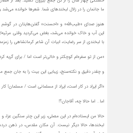
خستگی چهار سال را از تن جمع بیرون کشید. بعد از افطار،
ما جانمان را در زلال لبخندهای شما. شعرها خوانده می‌شد و
هنوز صدای «طیب‌الله» و «احسنت» گفتن‌هایتان در گوشم ز
این آب و خاک خوانده می‌شد، بغض می‌کردید وقتی مرثیه‌ای
با لبخندی از سر رضایت، ابیات آن شاعر کرمانشاهی را زمزم
«من از تو سفره‌ام کوچکتر و خالی‌تر است اما / برای گریه 
و چقدر دقیق و نکته‌سنج، زیبایی این بیت را به جان جمع می
«اگر ایراد در کار است، ایراد از مسلمانی است / مسلمان! کار
اما… اما حالا چه، آقاجان؟!
حالا من ایستاده‌ام در این مصلی، زیر این چتر سنگین عزا، و 
لبخندها، حالا دیگر نیست. آن مکان مقدس، در ذهن دردمن