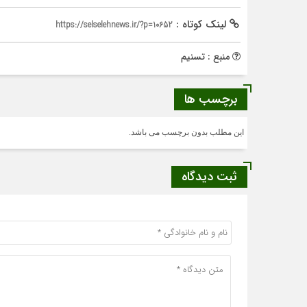
لینک کوتاه :
https://selselehnews.ir/?p=10652
منبع : تسنیم
برچسب ها
این مطلب بدون برچسب می باشد.
ثبت دیدگاه