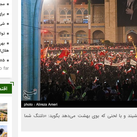
مجا
برا
شیء
توا
هلال‌ا
۱۸۵ بروجردی به حرم امام راحل اعزام
 far.
اقت
بنشیند و با لحنی که بوی بهشت می‌دهد بگوید: «دلتنگ شما