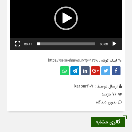
00:47
00:00
لینک کوتاه :
https://selselehnews.ir/?p=9368
ارسال توسط :
karbar407
76 بازدید
بدون دیدگاه
گالری مشابه