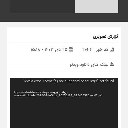
گزارش تصویری
کد خبر : 4044
۲۵ دی ۱۴۰۳ - ۱۵:۱۸
لینک های دانلود ویدئو
نمایشگر
Media error: Format(s) not supported or source(s) not found
ویدیو
دریافت پرونده: https://selselehnews.ir/wp-
content/uploads/2025/01/InShot_20250114_012453580.mp4?_=1