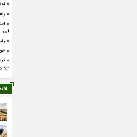
اهدای ۱۸ هزار جلد کت
راه
است
آبی
زند
خون
توا
 far.
اقت