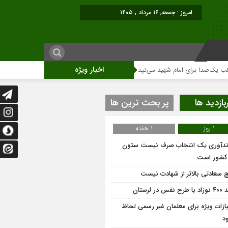
امروز : جمعه, ۱۶ مرداد , ۱۴۰۵
اخبار ویژه
صدا برای امام شهید می‌تپد
نمایشگاه آثار هنری ویژه ارتحال امام (ره)برگزار میگر
بازدید ها
پر بحث ترین ها
1 روز
1 هفته
ندآوری یک انتخاب صرف نیست ستون
 کشور است
 سعادتی بالاتر از شهادت نیست
 نفس در لرستان
یازات ویژه برای معلمان غیر رسمی لحاظ
د