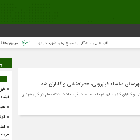
قاب هایی ماندگار از تشییع رهبر شهید در تهران
میلیون‌ها قلب یک‌
پر
هرستان سلسله غبارروبی، عطرافشانی و گلباران شد
فرز
ی و گلباران گلزار مطهر شهدا به مناسبت گرامیداشت هفته معلم در گلزار شهدای
آینده
هیچ
تولد ۴۰۰ نوزاد با طرح
امت
می‌شو