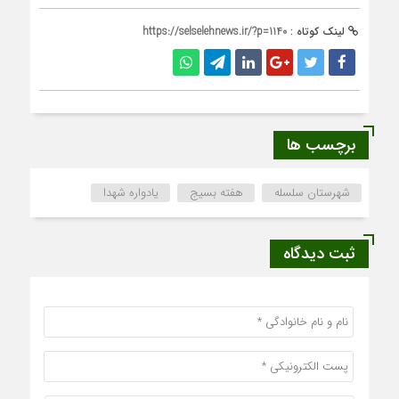
لینک کوتاه :
https://selselehnews.ir/?p=1140
برچسب ها
شهرستان سلسله
هفته بسیج
یادواره شهدا
ثبت دیدگاه