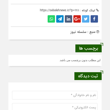
لینک کوتاه :
https://selselehnews.ir/?p=1911
منبع : سلسله نیوز
برچسب ها
این مطلب بدون برچسب می باشد.
ثبت دیدگاه