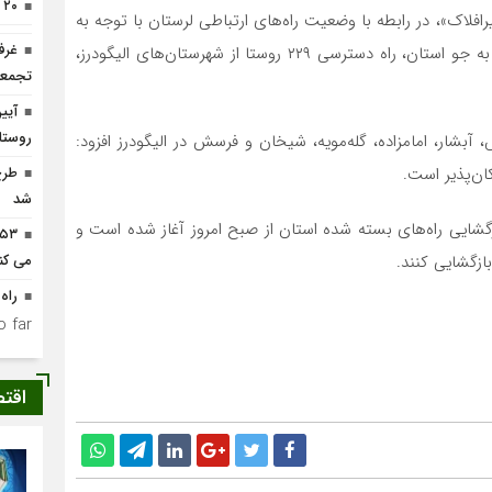
۲۰ حلقه چاه آب غیرمجاز مسدود شد
افلاک»، در رابطه با وضعیت راه‌های ارتباطی لرستان با توجه به
غرف
بارش برف اظهارداشت: بر اثر بارش برف و ورود موج سرما به جو استان، راه دسترسی ۲۲۹ روستا از شهرستان‌های الیگودرز،
تجمعا
آیی
روستا
آبشار، امامزاده، گله‌مویه، شیخان و فرسش در الیگودرز افزود:
ان‌پذیر است.
طرح
شد
زگشایی راه‌های بسته شده استان از صبح امروز آغاز شده است و
بازگشایی کنند.
می کن
راه ۲۲۹ روستای لرستان همچنان مسد
 far.
اقت