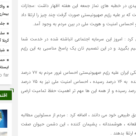
یدی در خطبه های نماز جمعه این هفته اظهار داشت :مجازات
واک
بیمار
 بر علیه رژیم صهیونیستی صورت گرفت چند چیز را ارتقا داد
 و احساس امنیت و هویت ملی در بین مردم به وجود آمد‌.
جلس
سلس
رد : امروز این سرمایه اجتماعی انباشته شده در خدمت شما
کربلا 
م بگیرید و در این تصمیم تان یک پاسخ مناسبی به این رژیم
شبا
حما
ایستا
حجت الاسلام امیدی تصریح کرد : بعد از عملیات های موشکی ایران علیه رژیم صهیونیستی احساس غرور مردم به ۷۷ درصد
 far.
ارتقا یافت ، امیدواری به قدرت دفاعی و اقتدار کشور در آینده به ۷۶ درصد رسیده ، احساس امنیت ملی نیز به ۷۵ درصد
ه ، افتخار به ایرانی بودن که بسیار مهم است به ۸۸ درصد رسیده و از همه این ها مهم تر اهمیت حفظ تمامیت ارضی
اقت
ق طبیعی خود می دانند ، اضافه کرد : مردم از مسئولین مطالبه
عانه ، هوشمندانه ، پشیمان کننده ، این دشمن حیوان صفت
ارتقا بدهند .