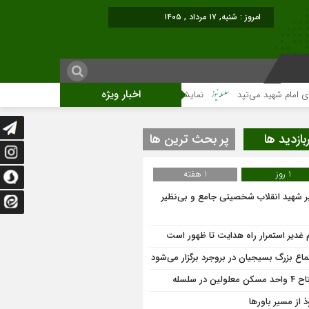
برابر با : Sat
اخبار ویژه
شهید می‌تپد
نمایشگاه آثار هنری ویژه ارتحال امام (ره)برگزار میگردد.
بازدید ها
پر بحث ترین ها
1 روز
1 هفته
ر شهید انقلاب شخصیتی جامع و بی‌نظیر
م غدیر استمرار راه هدایت تا ظهور است
ماع بزرگ بسیجیان در بروجرد برگزار می‌شود
کن معلولین در سلسله
ذ از مسیر باورها