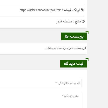
لینک کوتاه :
https://selselehnews.ir/?p=2473
منبع : سلسله نیوز
برچسب ها
این مطلب بدون برچسب می باشد.
ثبت دیدگاه