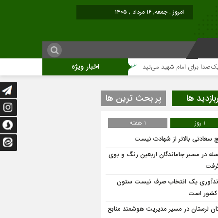
برابر با : Friday - 7 August - 2026
اخبار ویژه
ای امام شهید می‌تپد
نمایشگاه آثار هنری ویژه ارتحال امام (ره)برگزار میگردد.
بازدید ها
پر بحث ترین ها
1 روز
1 هفته
 سعادتی بالاتر از شهادت نیست
له در مسیر جاماندگان اربعین رنگ و بوی
گرفت
ندآوری یک انتخاب صرف نیست ستون
 کشور است
ان لرستان در مسیر مدیریت هوشمند منابع