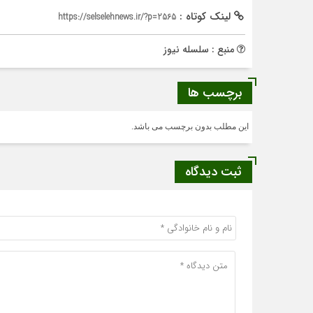
لینک کوتاه :
https://selselehnews.ir/?p=2565
منبع : سلسله نیوز
برچسب ها
این مطلب بدون برچسب می باشد.
ثبت دیدگاه