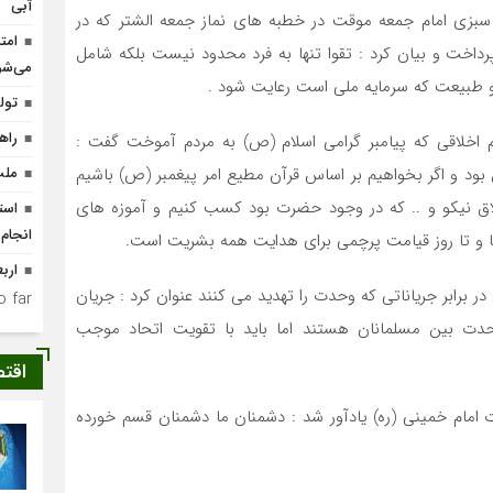
آبی
سبزی امام جمعه موقت در خطبه های نماز جمعه الشتر که در
امت
رداخت و بیان کرد : تقوا تنها به فرد محدود نیست بلکه شامل
می‌شو
 و طبیعت که سرمایه ملی است رعایت شود .
تولد ۴۰۰ نوزاد با طرح
راه
م اخلاقی که پیامبر گرامی اسلام (ص) به مردم آموخت گفت :
بود و اگر بخواهیم بر اساس قرآن مطیع امر پیغمبر (ص) باشیم
ملت
اق نیکو و .. که در وجود حضرت بود کسب کنیم و آموزه های
انجام
ها و تا روز قیامت پرچمی برای هدایت همه بشریت است.
ارب
در برابر جریاناتی که وحدت را تهدید می کنند عنوان کرد : جریان
 far.
دت بین مسلمانان هستند اما باید با تقویت اتحاد موجب
اقت
 امام خمینی (ره) یادآور شد : دشمنان ما دشمنان قسم خورده