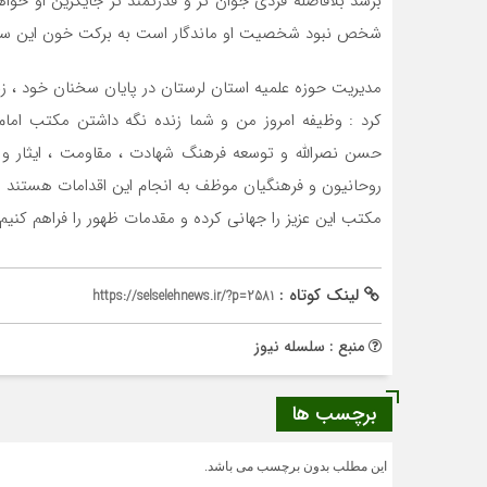
برسد بلافاصله فردی جوان تر و قدرتمند تر جایگزین او خواه
شخص نبود شخصیت او ماندگار است به برکت خون این سرد
مدیریت حوزه علمیه استان لرستان در پایان سخنان خود ، زن
کرد : وظیفه امروز من و شما زنده نگه داشتن مکتب امام
حسن نصرالله و توسعه فرهنگ شهادت ، مقاومت ، ایثار و 
روحانیون و فرهنگیان موظف به انجام این اقدامات هستند 
مکتب این عزیز را جهانی کرده و مقدمات ظهور را فراهم کنیم 
لینک کوتاه :
https://selselehnews.ir/?p=2581
منبع : سلسله نیوز
برچسب ها
این مطلب بدون برچسب می باشد.