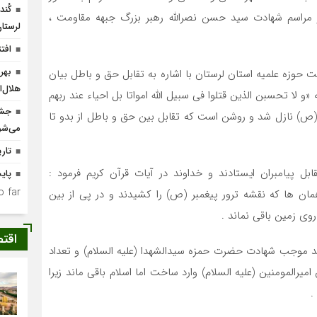
کُن
مراسم شهادت سید حسن نصرالله رهبر بزرگ جبهه مقاومت ،
لرستا
افتتاح ۴ واحد مس
ت حوزه علمیه استان لرستان با اشاره به تقابل حق و باطل بیان
هلال‌ا
«و لا تحسبن الذین قتلوا فی سبیل الله امواتا بل احیاء عند ربهم
م (ص) نازل شد و روشن است که تقابل بین حق و باطل از بدو تا
می‌شو
تار
ل پیامبران ایستادند و خداوند در آیات قرآن کریم فرمود :
پای
 far.
ن ها که نقشه ترور پیغمبر (ص) را کشیدند و در پی از بین
روی زمین باقی نماند .
اقت
حد موجب شهادت حضرت حمزه سیدالشهدا (علیه السلام) و تعداد
میرالمومنین (علیه السلام) وارد ساخت اما اسلام باقی ماند زیرا
.