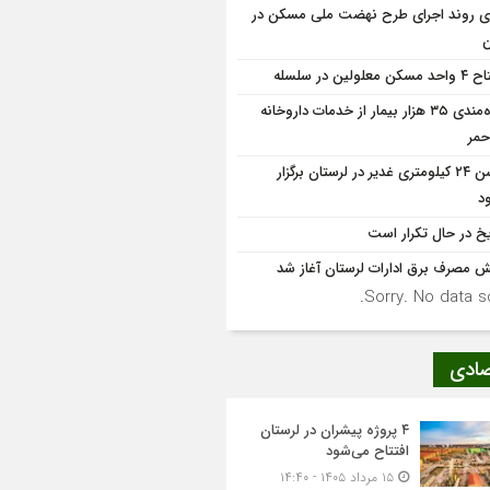
دی روند اجرای طرح نهضت ملی مسکن در
ن
کن معلولین در سلسله
بهره‌مندی ۳۵ هزار بیمار از خدمات داروخانه
حمر
جشن ۲۴ کیلومتری غدیر در لرستان برگزار
د
یخ در حال تکرار است
ش مصرف برق ادارات لرستان آغاز شد
Sorry. No data so
صادی
۴ پروژه پیشران در لرستان
افتتاح می‌شود
۱۵ مرداد ۱۴۰۵ - ۱۴:۴۰