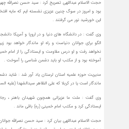
حجت الاسلام عبداللهی تصریح کرد : سید حسن نصرالله چهر
بود و امروز در سوگ چنین عزیزی نشسته ایم که مایه افتخ
این خورشید نور می گرفتند .
وی گفت : در دانشگاه های دنیا و در اروپا و آمریکا دانشج
الگو برای جوانان دنیاست و راه او ماندگار خواهد بو
نخواهد رفت ‌و او درس مقاومت و ایستادگی را از امام خمی
آموخته بود و از مکتب او باید دشمن شناسی را آموخت .
مدیریت حوزه علمیه استان لرستان یاد آور شد : شاید دشمنا
ماندگار است یا در کربلا که علی الظاهر سیدالشهدا (علیه ال
وی گفت : ملت ما عزیزانی همچون شهیدان باهنر ، رجایی 
ایستادگی کرد و مکتب امام خمینی (ره) باقی ماند .
حجت الاسلام عبداللهی بیان کرد : سید حسن نصرالله جوانان 