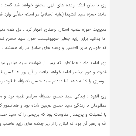
وی با بیان اینکه وعده های الهی محقق خواهد شد گفت : ق
مانند حمزه سید الشهدا (علیه السلام) در اسلام خلأیی وارد 
مدیریت حوزه علمیه استان لرستان اظهار کرد : دل همه دنیا
اما بدانید برای رژیم جعلی صهیونیست خون سید حسن نصرا
که طوفان های الاقصی و وعده های صادق در راه هستند .
وی ادامه داد : همانطور که پس از شهادت سید عباس موسو
قدرت و عزم بیشتر ادامه خواهد یافت و آن روز ها کسی ف
موسوی را ادامه دهد اما دیدیم سید حسن نصرالله با قوت رهبر
وی افزود : زندگی سید حسن نصرالله سراسر طیبه بود و 
مظلومان با زندگی سید حسن عجین شده بود و همانطور که د
با فضیلت و پرچمدار مقاومت بود که پرچمی را که سید حس
الله و رهبر آن بود که لبنان را از زیر چکمه های رژیم غاصب 