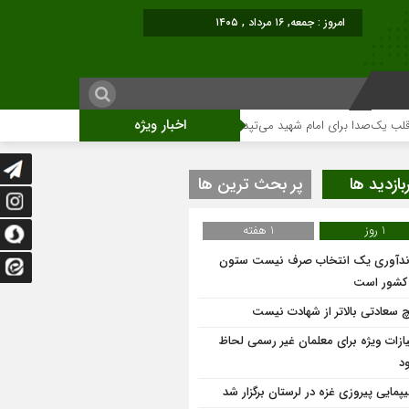
امروز : جمعه, ۱۶ مرداد , ۱۴۰۵
اخبار ویژه
صدا برای امام شهید می‌تپد
نمایشگاه آثار هنری ویژه ارتحال امام (ره)برگزار میگ
بازدید ها
پر بحث ترین ها
1 روز
1 هفته
ندآوری یک انتخاب صرف نیست ستون
 کشور است
 سعادتی بالاتر از شهادت نیست
یازات ویژه برای معلمان غیر رسمی لحاظ
د
یپمایی پیروزی غزه در لرستان برگزار شد