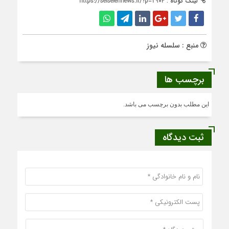
لینک کوتاه :
https://selselehnews.ir/?p=2904
منبع : سلسله نیوز
برچسب ها
این مطلب بدون برچسب می باشد.
ثبت دیدگاه