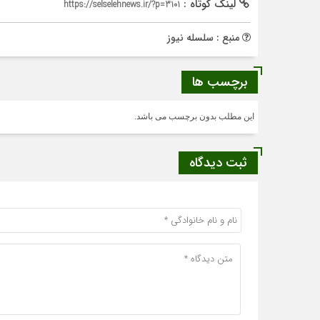
لینک کوتاه :
https://selselehnews.ir/?p=3101
منبع : سلسله نیوز
برچسب ها
این مطلب بدون برچسب می باشد.
ثبت دیدگاه