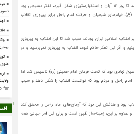
درخ
به گزارش پایگاه خبری تحلیلی «سفیرافلاک»، آنچه سبب شد تا روز ۱۳ آبان و استکبارستیزی شکل گیرد، تفکر بسیجی بود
تصوی
(ع)، قیام‌های شیعیان و حرکت امام راحل برای پیروزی انقلاب
اجت
افتتاح ۴ واحد مس
ر انقلاب اسلامی ایران بودند، سبب شد تا این انقلاب به پیروزی
واک
م و اگر این تفکر حاکم نبود، انقلاب به پیروزی نمی‌رسید و در
بیمار
علوی
یج نهادی بود که تحت فرمان امام خمینی (ره) تاسیس شد اما
ارب
امام راحل و مردم بود که توانست انقلاب را شکل دهد و سبب
ولایت
 far.
قلاب بود و هدفش این بود که آرمان‌های امام راحل را محقق کند
اقت
د و علاوه بر این، زمینه‌ساز ظهور است و برای این امر جهانی همه