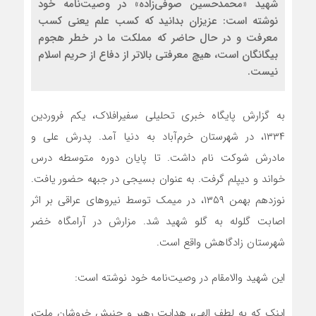
شهید «محمدحسین صوفی‌زاده» در وصیت‌نامه خود
نوشته است: عزيزان بدانيد كه كسب علم يعنی كسب
معرفت و در حال حاضر كه مملكت ما در خطر هجوم
بيگانگان است، هيچ معرفتی بالاتر از دفاع از حريم اسلام
نيست.
به گزارش پایگاه خبری تحلیلی سفیرافلاک، یکم فروردین
۱۳۳۴، در شهرستان خرم‌آباد به دنیا آمد. پدرش علی و
مادرش شوکت نام داشت. تا پایان دوره متوسطه درس
خواند و دیپلم گرفت. به عنوان بسیجی در جبهه حضور یافت.
نوزدهم بهمن ۱۳۵۹، در میمک توسط نیروهای عراقی بر اثر
اصابت گلوله به گلو شهید شد. مزارش در آرامگاه خضر
شهرستان زادگاهش واقع است.
این شهید والامقام در وصیت‌نامه خود نوشته است:
اینک که به لطف الهی، هدایت رهبر و جنبش خروشان ملت،