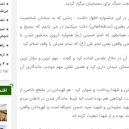
ت سنگ برای بسیجیان برگزار گردید.
امت
می‌شو
 در این جشنواره اظهار داشت : زمانی که به سخنان شخصیت
نشس
 رهبری (مدظله‌العالی) دقت میکنیم در می یابیم که بسیج و
 همانطور که امام خمینی (ره) همواره آرزوی محشور شدن با
انجام
ی واقعی یعنی امام علی (ع) که تمام عمرش را وقف اسلام کرد .
راه
ارب
ن در دفاع مقدس اشاده کرد و گفت : مهم ترین و مؤثر ترین
۴ پروژه پیشران در لرستان افتتاح می‌شود
ممکن میدان داری کرد و همین نقش مهم موجب ماندگاری آن
 far.
شی و شهدا پرداخت و عنوان کرد : هر قهرمانی در مقطع خاصی از
اقت
دت کوتاهی هم بوده است اما شرط ماندگار شدن در اذهان مردم
هید سلیمانی و شهید سید حسن نصرالله است و قهرمانان واقعی
بوده و از شهدا تبعیت کرده اند .