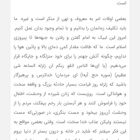
است.
بعضی اوقات امر به معروف و نهی از منکر است و غیره. ما
باید تکلیف زمانمان را بدانیم و با تمام وجود بدان عمل کنیم.
امروز این لبیک به امام گفتن و رفتن به جبهه‌ها تا پیروزی
اسلام است. ما که طاقت مقدار کمی دمای بالا و پائین هوا را
نداریم، چگونه آتش جهنم را برای خود منزلگاه و جایگاه قرار
می‌دهیم. (یا ای‌ها الناس اتقو ربکم ان زلزله الساعه شی
عظیم) (سوره حج آیه۱) ‌ای مردمان! خداترس و پرهیزگار
باشید که زلزله روز قیامت بسیار حادثه بزرگ و واقعه سخت
و هولناکی است. روزیست که زنان شیرده از وحشت، اطفال
خود را فراموش کنند و هر آبستن بار رحم بیفکند، مردم را از
وحشت آن‌روز بیخود و مست بنگری، در صورتی‌که مست
نیستند ولیکن عذاب خدا سخت است. وقتی بعضی مواقع به
این فکر میفتم که شاید در خانه و درون بستر از دنیا بروم