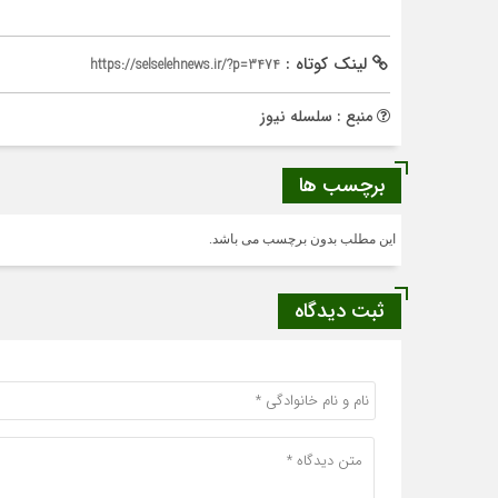
لینک کوتاه :
https://selselehnews.ir/?p=3474
منبع : سلسله نیوز
برچسب ها
این مطلب بدون برچسب می باشد.
ثبت دیدگاه