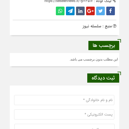
لینک کوتاه :
https://selselehnews.ir/?p=3517
منبع : سلسله نیوز
برچسب ها
این مطلب بدون برچسب می باشد.
ثبت دیدگاه