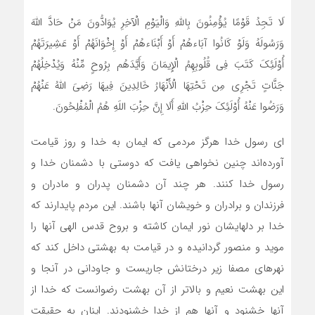
لَا تَجِدُ قَوْمًا یُؤْمِنُونَ بِاللَّهِ وَالْیَوْمِ الْآخِرِ یُوَادُّونَ مَنْ حَادَّ اللَّهَ
وَرَسُولَهُ وَلَوْ کَانُوا آبَاءهُمْ أَوْ أَبْنَاءهُمْ أَوْ إِخْوَانَهُمْ أَوْ عَشِیرَتَهُمْ
أُوْلَئِکَ کَتَبَ فِی قُلُوبِهِمُ الْإِیمَانَ وَأَیَّدَهُم بِرُوحٍ مِّنْهُ وَیُدْخِلُهُمْ
جَنَّاتٍ تَجْرِی مِن تَحْتِهَا الْأَنْهَارُ خَالِدِینَ فِیهَا رَضِیَ اللَّهُ عَنْهُمْ
وَرَضُوا عَنْهُ أُوْلَئِکَ حِزْبُ اللَّهِ أَلَا إِنَّ حِزْبَ اللَهِ هُمُ الْمُفْلِحُونَ.
ای رسول خدا هرگز مردمی که ایمان به خدا و روز قیامت
آورده‌اند چنین نخواهی یافت که دوستی با دشمنان خدا و
رسول خدا کنند. هر چند آن دشمنان پدران و مادران و
فرزندان و برادران و خویشان آنها باشند. این مردم پایدارند که
خدا بر دلهایشان نور ایمان کاشته و بروح قدس الهی آنها را
موید و منصور گردانیده و در قیامت به بهشتی داخل کند که
نهرهای مصفا زیر درختانش جاریست و جاودانی در آنجا و
این بهشت نعیم و بالاتر از آن بهشت رضوانست که خدا از
آنها خشنود و آنها هم از خدا خشنودند. اینان به حقیقت