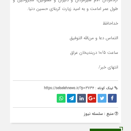
طول عمر امامت و به امید زیارت کربلای حسین دنیا.
خداحافظ
التماس دعا و من‌الله التوفیق
ساعت ۱۰/۵ دربندیخان عراق
انتهای خبر/
لینک کوتاه :
https://selselehnews.ir/?p=3734
منبع : سلسله نیوز