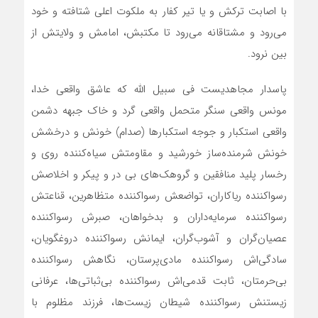
با اصابت ترکش و یا تیر کفار به ملکوت اعلی شتافته و خود
می‌رود و مشتاقانه می‌رود تا مکتبش، امامش و ولایتش از
بین نرود.
پاسدار مجاهدیست فی سبیل الله که عاشق واقعی خدا،
مونس واقعی سنگر متحمل واقعی گرد و خاک جبهه دشمن
واقعی استکبار و جوجه استکبارها (صدام) خونش و درخشش
خونش شرمنده‌ساز خورشید و مقاومتش سیاه‌کننده روی و
رخسار پلید منافقین و گروهک‌های بی در و پیکر و اخلاصش
رسواکننده ریاکاران، تواضعش رسواکننده متظاهرین، قناعتش
رسواکننده سرمایه‌داران و بدخواهان، صبرش رسواکننده
عصیان‌گران و آشوب‌گران، ایمانش رسواکننده دروغگویان،
سادگی‌اش رسواکننده مادی‌پرستان، نگاهش رسواکننده
بی‌حرمتان، ثابت قدمی‌اش رسواکننده بی‌ثباتی‌ها، عرفانی
زیستنش رسواکننده شیطان زیست‌ها، فرزند مظلوم با