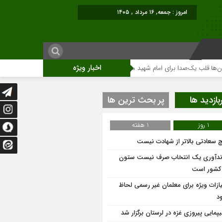
امروز : جمعه, ۱۶ مرداد , ۱۴۰۵
اخبار ویژه
ب یک‌صدا برای امام شهید می‌تپد
نمایشگاه آثار هنری ویژه ارتحال امام (ره)برگزا
بازدید ها
پر بحث ترین ها
1 روز
1 هفته
 سعادتی بالاتر از شهادت نیست
ندآوری یک انتخاب صرف نیست ستون
 کشور است
یازات ویژه برای معلمان غیر رسمی لحاظ
د
یپمایی پیروزی غزه در لرستان برگزار شد