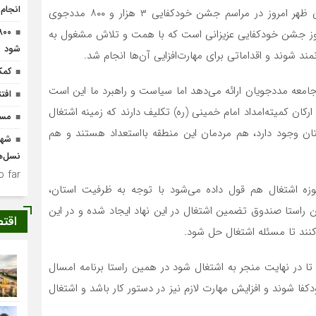
انجام
به گزارش پایگاه خبری تحلیلی «سفیرافلاک» جعفر صباغیان ظهر امروز در مراسم جشن خودکفایی ۳ هزار و ۸۰۰ مددجوی
امروز جشن خودکفایی عزیزانی است که با همت و تلاش مشغول به
شود
ند شوند و اقداماتی برای مهارت‌افزایی آن‌ها انجام شد.
کمک ۵۰۰ میلیون ریالی 
مت و ۱۷ برنامه خدماتی را به جامعه مددجویان ارائه می‌دهد اما سیاست و راهبرد ما این است
افتتاح ۴ واحد مس
کان کمیته‌‌امداد امام خمینی (ره) تکلیف دارند که زمینه اشتغال
مسدود
ستان وجود دارد، هم مردمان این منطقه بااستعداد هستند و هم
شهی
نسل‌ه
 far.
 حوزه اشتغال هم قول داده‌ می‌شود با توجه به ظرفیت استان،
ن راستا صندوق تضمین اشتغال در این نهاد ایجاد شده و در این
اقت
نند تا مسئله اشتغال حل شود.
تا در نهایت منجر به اشتغال شود در همین راستا برنامه امسال
ور خودکفا شوند و افزایش مهارت لازم نیز در دستور کار باشد و اشتغال