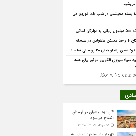
 می‌شود
۱۸۰۰ بسته معیشتی در شب یلدا توزیع می
به آوارگان لبنانی
کن معلولین در سلسله
 شدن راه ارتباطی ۳۰ روستای سلسله
د صیادشیرازی الگویی موفق برای همه
ا
Sorry. No data so
صادی
۴ پروژه پیشران در لرستان
افتتاح می‌شود
۱۵ مرداد ۱۴۰۵ - ۱۴:۴۰
تزریق ۱۴۰ میلیارد تومان به