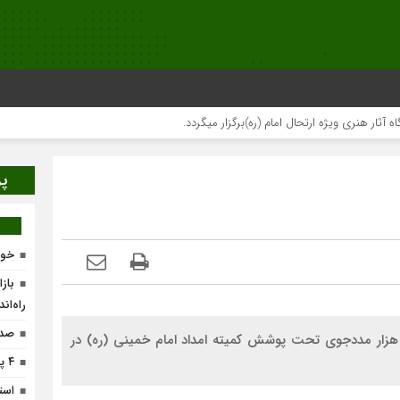
نری ویژه ارتحال امام (ره)برگزار میگردد.
پر
خون
باز
راه‌ان
صدو
ائم مقام کمیته‌‌امداد امام خمینی (ره) گفت: امسال ۱۰۰ هزار مددجوی تحت پوشش کمیته‌ امداد امام خمینی (ره) در
۴ پروژه پیشران در لرستان افتتاح می‌شود