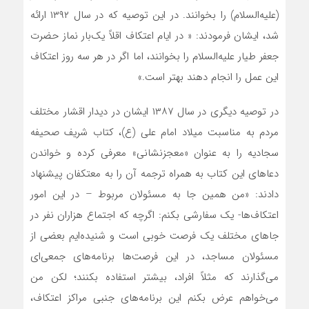
(علیه‌السلام) را بخوانند. در این توصیه که در سال ۱۳۹۲ ارائه
شد، ایشان فرمودند: « در ایام اعتکاف اقلاً یک‌بار نماز حضرت
جعفر طیار علیه‌السلام را بخوانند، اما اگر در هر سه روز اعتکاف
این عمل را انجام دهند بهتر است.»
در توصیه دیگری در سال ۱۳۸۷ ایشان در دیدار اقشار مختلف
مردم به مناسبت میلاد امام على (ع)، کتاب شریف صحیفه
سجادیه را به عنوان «معجزنشانی» معرفی کرده و خواندن
دعاهای این کتاب به همراه ترجمه آن را به معتکفان پیشنهاد
دادند​: «من همین‏ جا به مسئولان مربوط – در این امور
اعتکاف‌ها- یک سفارشى بکنم: اگرچه که اجتماع هزاران نفر در
جاهاى مختلف یک فرصت خوبى است و شنیده‏‌ایم بعضى از
مسئولان مساجد، در این فرصت‌ها برنامه‏‌هاى جمعى‏‌اى
می‌گذارند که مثلاً افراد، بیشتر استفاده بکنند؛ لکن من
می‌خواهم عرض بکنم این برنامه‏‌هاى جنبى مراکز اعتکاف،