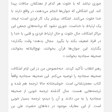
جورى نباشد که با خلوت هر کدام از معتکفان منافات پیدا
کند. این اعتکافى که جوان‌ها انجام می‌دهند، در واقع دارند با
خدا خلوت می‌کنند. اعتکاف بیشتر یک کار فردى است؛ ایجاد
یک ارتباط با خداست. جورى نشود که برنامه‏‌هاى جمعى این
مراکز اعتکاف، حال خلوت و حال ارتباط فردى و قلبى با خدا را
در افراد ضعیف بکند یا بگیرد. مجال بدهند؛ وقت بگذارند؛
بگذارند این جوان‌ها قرآن بخوانند، نهج‌‏البلاغه بخوانند،
صحیفه سجادیه بخوانند.»
رهبر انقلاب تأکید کردند: «به‌خصوص من در این ایام اعتکاف،
صحیفه سجادیه را توصیه می‌کنم. این صحیفه سجادیه واقعاً
کتاب معجزنشانى است. خوشبختانه حالا ترجمه هم شده و
ترجمه‌هایى هست. سال گذشته ترجمه خوبى از صحیفه
سجادیه را به من دادند و آن را دیدم؛ ترجمه بسیار خوبى
است. از این معارف موجود در دعاهاى حضرت علی بن