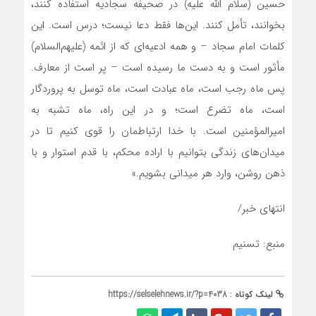
حسین (سلام الله علیه) در صحیفه سجادیه استفاده کنند،
بخوانند، تأمل کنند. این‌ها فقط دعا نیست؛ درس است. این
کلمات امام سجاد – و همه ادعیه‌‏اى که از ائمه (علیهم‌‏السلام)
مأثور است و به دست ما رسیده است – پر است از معارف.
پس ماه رجب است، ماه عبادت است، ماه توسل به پروردگار
است، ماه تضرع است؛ و در این راه، ماه تشبه به
امیرالمؤمنین است. با خدا ارتباطمان را قوى کنیم تا در
میدان‌هاى زندگى بتوانیم با اراده محکم، با قدم استوار و با
ذهن روشن، وارد هر میدانى بشویم.»
انتهای خبر/
منبع: تسنیم
لینک کوتاه :
https://selselehnews.ir/?p=4038