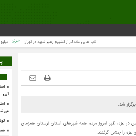
قاب هایی ماندگار از تشییع رهبر شهید در تهران
میلیون‌ها قل
پر
است
آبی
امت
رگزار شد.
می‌شو
تولد ۴۰۰ نوزاد با طرح
س در غزه، ظهر امروز مردم همه شهرهای استان لرستان همزمان
هیچ
ی غزه را جشن گرفتند.