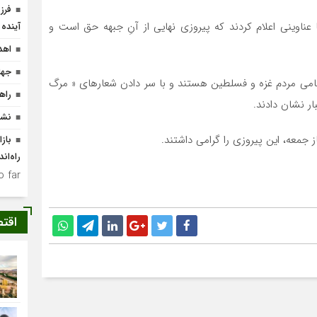
فرز
ا عناوینی اعلام کردند که پیروزی نهایی از آنِ جبهه حق است و
آینده
اهدای ۱۸ هزار جلد کت
جها
 حامی مردم غزه و فسلطین هستند و با سر دادن شعارهای « مرگ
راه
ار نشان دادند.
نشس
ز جمعه، این پیروزی را گرامی داشتند.
باز
راه‌ان
 far.
اقت