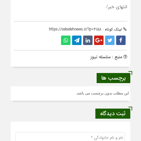
انتهای خبر/
لینک کوتاه :
https://selselehnews.ir/?p=4158
منبع : سلسله نیوز
برچسب ها
این مطلب بدون برچسب می باشد.
ثبت دیدگاه