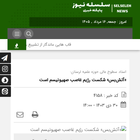
امروز : جمعه, ۱۶ مرداد , ۱۴۰۵
قاب هایی ماندگار از تشییع رهبر شهید در تهران
استاد سطوح عالی حوزه علمیه لرستان:
«آتش‌بس» شکست رژیم غاصب صهیونیسم است
کد خبر : 4158
۳۰ دی ۱۴۰۳ - ۱۴:۰۰