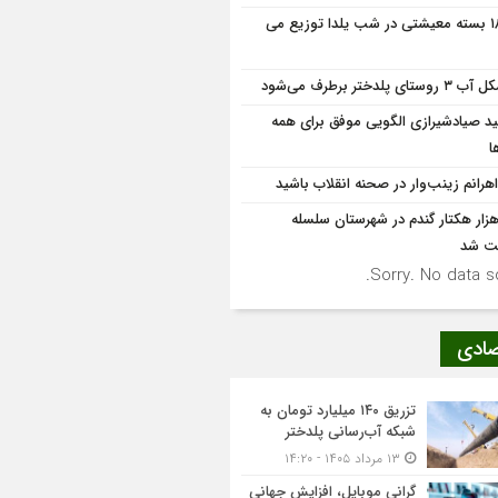
۱۸۰۰ بسته معیشتی در شب یلدا توزیع می
وستای پلدختر برطرف می‌شود
د صیادشیرازی الگویی موفق برای همه
ا
هرانم زینب‌وار در صحنه انقلاب باشید
۱ هزار هکتار گندم در شهرستان سلسله
ت شد
Sorry. No data so
صادی
تزریق ۱۴۰ میلیارد تومان به
شبکه آب‌رسانی پلدختر
۱۳ مرداد ۱۴۰۵ - ۱۴:۲۰
گرانی موبایل، افزایش جهانی