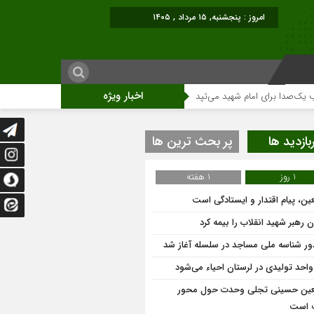
امروز : پنجشنبه, ۱۵ مرداد , ۱۴۰۵
اخبار ویژه
ا برای امام شهید می‌تپد
نمایشگاه آثار هنری ویژه ارتحال امام (ره)برگزار میگرد
بازدید ها
پر بحث ترین ها
1 روز
1 هفته
عین، پیام اقتدار و ایستادگی است
 رهبر شهید انقلاب را بیمه کرد
ر شناسه ملی مساجد در سلسله آغاز شد
عین حسینی تجلی وحدت حول محور
 است