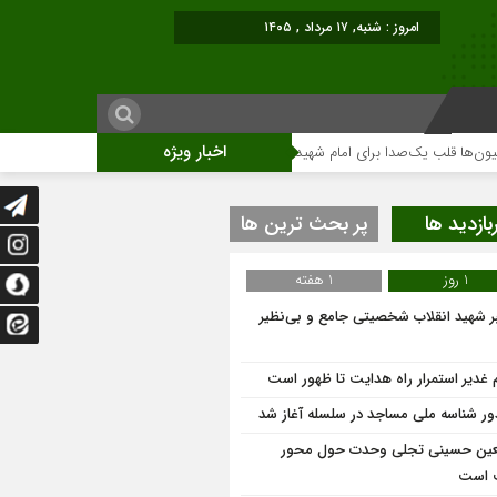
امروز : شنبه, ۱۷ مرداد , ۱۴۰۵
اخبار ویژه
قلب یک‌صدا برای امام شهید می‌تپد
نمایشگاه آثار هنری ویژه ارتحال امام (ره)برگ
بازدید ها
پر بحث ترین ها
1 روز
1 هفته
ر شهید انقلاب شخصیتی جامع و بی‌نظیر
م غدیر استمرار راه هدایت تا ظهور است
ر شناسه ملی مساجد در سلسله آغاز شد
عین حسینی تجلی وحدت حول محور
 است