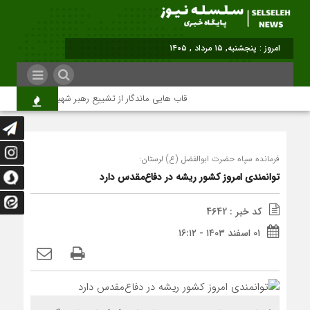
برابر ب
قاب هایی ماندگار از تشییع رهبر شهید در تهران
فرمانده سپاه حضرت ابوالفضل (ع) لرستان:
توانمندی امروز کشور ریشه در دفاع‌مقدس دارد
کد خبر : 4642
۰۱ اسفند ۱۴۰۳ - ۱۶:۱۲