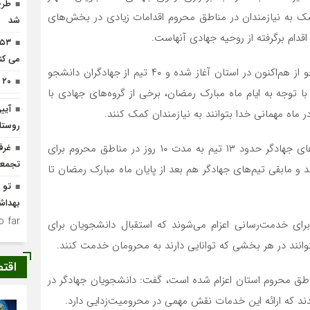
طرح
 به نیازمندان در مناطق محروم اقدامات زیادی در بخش‌های
شد
قدام برگرفته از روحیه جهادی آنهاست.
می کن
وی افزود: امسال اردوهای جهادی نوروزی بسیجیان دانشجو از هم‌اکنون در استان آغاز شده و ۴۰ تیم از جهادگران دانشجو
۲۰ حلقه چاه آب غیرمجاز مسدود شد
با توجه به ایام ماه مبارک رمضان، برخی از گروه‌های جهادی با
آیی
روستا
مسئول بسیج دانشجویی لرستان تصریح کرد: از بین تیم‌های جهادگر حدود ۱۳ تیم به مدت ۱۰ روز در مناطق محروم برای
غرف
تجمعا
ان مستقر می‌شوند که حدود ۶۰ نفر هستند و مابقی تیم‌های جهادگر هم بعد از پایان ماه مبارک رمضان تا
تو 
بهداش
 far.
ی خدمت‌رسانی اعزام می‌شوند که استقبال دانشجویان برای
توانند در هر بخشی که توانایی دارند به محرومان خدمت کنند.
اقت
از ابتدای سال جاری تاکنون ۱۱۰ تیم به مناطق محروم استان اعزام شده است، گفت: دانشجویان جهادگر در
ند که ارائه این خدمات نقش مهمی در محرومیت‌زدایی دارد.