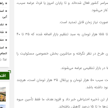
م بازار میوه شب عید از ۲۳ اسفند در سراسر کشور فعال شده‌اند و تا پایان امروز یا فردا، عرضه سیب،
راه
غاز می‌شود.
است
آبی
نشس
شاه
به گفته وی امسال برای اولین بار، خرما نیز با قیمت ۱۴۵ تا ۱۵۵ هزار تومان به سبد تنظیم بازار اضافه شده که ۳۵ تا ۴۰
حضو
 این طرح در نظر نگرفته و مباشرین بخش خصوصی مسئولیت را
انجام
 far.
 در بازار تنظیمی عرضه می‌شوند.
اقت
مدیر عامل سازمان تعاون روستایی تاکید مرد میانگین قیمت سیب ۵۰ هزار تومان و پرتقال ۳۵ هزار تومان است، هرچند
د داشته باشد.
نین از ذخیره ۱۶ هزار تن میوه در استان‌ها و ۵ هزار تن ذخیره احتیاطی خبر داد و افزود:هدف ما فقط تأمین میوه
ه‌اند.