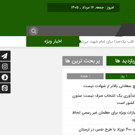
امروز : جمعه, ۱۶ مرداد , ۱۴۰۵
اخبار ویژه
‌صدا برای امام شهید می‌تپد
نمایشگاه آثار هنری ویژه ارتحال امام (ره)برگزار می
بازدید ها
پر بحث ترین ها
1 روز
1 هفته
 سعادتی بالاتر از شهادت نیست
ندآوری یک انتخاب صرف نیست ستون
 کشور است
یازات ویژه برای معلمان غیر رسمی لحاظ
د
 نفس در لرستان