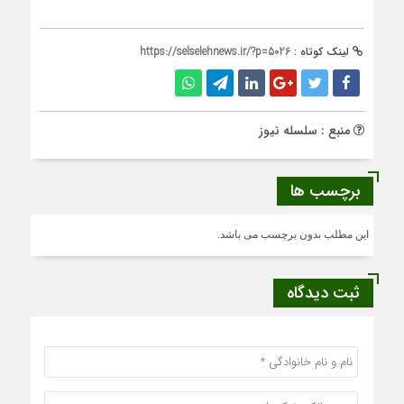
لینک کوتاه :
https://selselehnews.ir/?p=5026
منبع : سلسله نیوز
برچسب ها
این مطلب بدون برچسب می باشد.
ثبت دیدگاه