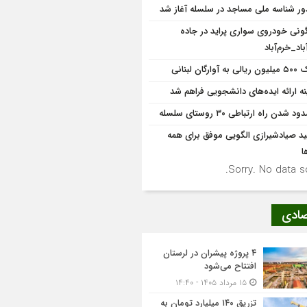
ر شناسه ملی مساجد در سلسله آغاز شد
گونی خودروی سواری پراید در جاده
باد_خرم‌آباد
به آوارگان لبنانی
نه ‌ارائه ایده‌های دانشجویی فراهم شد
 شدن راه ارتباطی ۳۰ روستای سلسله
د صیادشیرازی الگویی موفق برای همه
ا
Sorry. No data so
صادی
۴ پروژه پیشران در لرستان
افتتاح می‌شود
۱۵ مرداد ۱۴۰۵ - ۱۴:۴۰
تزریق ۱۴۰ میلیارد تومان به