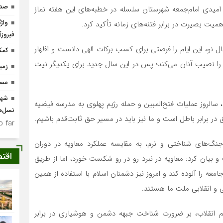
صدو
امیدی امام‌جمعه شهرستان سلسله در خطبه‌های این هفته نماز
واژ
یت بصیرت در برابر فتنه‌های زمانه تأکید کرد.
فیروزآ
ل نو، این ایام را فرصتی برای کسب برکات الهی دانست و اظهار
کمک ۵۰۰ میلیون ریالی 
را نصیب آنان می‌کند؛ پس در این سال جدید برای یکدیگر نیت
زمی
مسدود
شهی
، سالروز عملیات فتح‌المبین و حمله رژیم پهلوی به مدرسه فیضیه
نسل‌ه
ق در برابر باطل است و ما نیز باید در مسیر حق ثابت‌قدم باشیم.
 far.
نگ‌های شناختی و نرم، به مقایسه عملکرد معاویه در دوران
اقت
 بیان کرد: معاویه در نبرد رو در رو شکست خورد، اما از طریق
ه را آلوده کند و امروز نیز دشمنان اسلام با استفاده از همین
 و انقلابی ملت ما هستند.
م انقلاب، بر ضرورت شناخت جبهه دشمن و هوشیاری در برابر