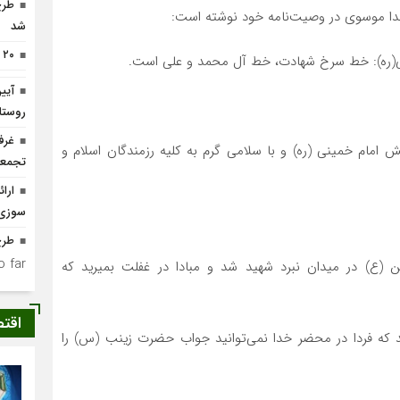
طرح
خدا موسوی در وصیت‌نامه خود نوشته است:
شد
۲۰ حلقه چاه آب غیرمجاز مسدود شد
ینی(ره): خط سرخ شهادت، خط آل محمد و علی است.
آیی
روستا
غرف
 امام خمینی (ره) و با سلامی گرم به کلیه رزمندگان اسلام و
تجمعا
ارا
سوزی
طرح
 far.
 (ع) در میدان نبرد شهید شد و مبادا در غفلت بمیرید که
اقت
نید که فردا در محضر خدا نمی‌توانید جواب حضرت زینب (س) را