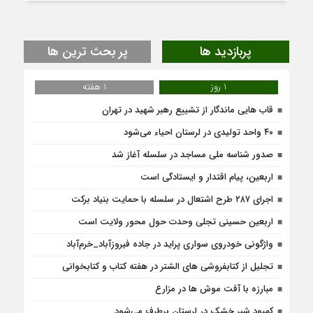
پربازدید ها
پر بحث ترین ها
1 روز
1 هفته
قاب هایی ماندگار از تشییع رهبر شهید در تهران
۴۰ واحد تولیدی در لرستان احیاء می‌شود
صدور شناسه ملی مساجد در سلسله آغاز شد
اربعین، پیام اقتدار و ایستادگی است
اجرای ۲۸۷ طرح اشتعال در سلسله با حمایت بنیاد برکت
اربعین حسینی تجلی وحدت حول محور ولایت است
واژگونی خودروی سواری پراید در جاده فیروزآباد_خرم‌آباد
تجلیل از کتابفروشی های الشتر در هفته کتاب و کتابخوانی
مبارزه با آفت موش ها در مزارع
کمبود شیر خشک در لرستان برطرف می‌شود