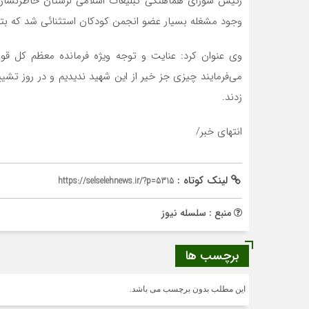
رئیس شورای هماهنگی تبلیغات اسلامی لرستان خاطرنشان کرد
وجود مشغله‌ بسیار عضو انجمن کودکان استثنائی شد که بتو
وی عنوان کرد: عنایت و توجه ویژه فرمانده معظم کل قوا
می‌فرمایند چیزی جز خیر از این شهید ندیدیم و در روز تشییع
زدند.
انتهای خبر/
لینک کوتاه :
https://selselehnews.ir/?p=5315
منبع : سلسله نیوز
برچسب ها
این مطلب بدون برچسب می باشد.