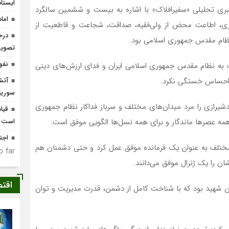
ایستا
 خبری تحلیلی «سفیرافلاک» با اشاره به بیست و ششمین سالگرد
اما
ری، اطاعت محض از ولی‌فقیه، صداقت، شجاعت و قاطعیت از
درخ
 نظام مقدس جمهوری اسلامی بود‌.
تصوی
نفو
به نظام مقدس جمهوری اسلامی ایران و فدای ارزش‌های دینی
ه احساس خستگی نکرد.
آتش
سوریه
یرازی را مرد میدان‌های مختلف و سرباز فداکار نظام جمهوری
قیام
همه عصرها ماندگار و برای همه نسل‌ها الگویی موفق است.
است
اجت
 مختلف به عنوان یک فرمانده موفق عمل کرد و حتی دشمنان هم
 far.
ان را یک ژنرال موفق می‌دانند.
اقت
ین شهید بود که با شناخت کامل از دشمن، قدرت مدیریت و توان