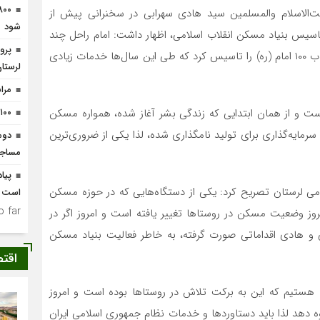
ت‌الاسلام والمسلمین سید هادی سهرابی در سخنرانی پیش از
شود
 تاسیس بنیاد مسکن انقلاب اسلامی، اظهار داشت: امام راحل چند
پرو
ماه پس از پیروزی انقلاب اسلامی ایران بنیاد مسکن و حساب ۱۰۰ امام (ره) را تاسیس کرد که طی این سال‌ها خدمات زیادی
لرستا
مراسم رو
ست و از همان ابتدایی که زندگی بشر آغاز شده، همواره مسکن
۱۰۰ هزار مددجو در کشور خودکفا می‌شوند
 سرمایه‌گذاری برای تولید نامگذاری شده، لذا یکی از ضروری‌ترین
دوم
مساج
پیا
امی لرستان تصریح کرد: یکی از دستگاه‌هایی که در حوزه مسکن
است
 far.
وز وضعیت مسکن در روستاها تغییر یافته است و امروز اگر در
ی و هادی اقداماتی صورت گرفته، به خاطر فعالیت بنیاد مسکن
اقت
ها هستیم که این به برکت تلاش در روستاها بوده است و امروز
دهد لذا باید دستاوردها و خدمات نظام جمهوری اسلامی ایران