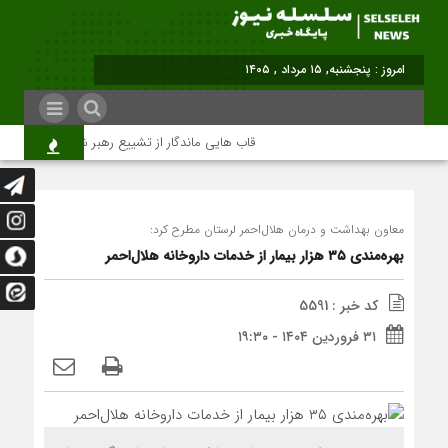
برابر با : Thursda
قاب هایی ماندگار از تشییع رهبر شهید در تهران
معاون بهداشت و درمان هلال‌احمر لرستان مطرح کرد:
بهره‌مندی ۳۵ هزار بیمار از خدمات داروخانه هلال‌احمر
کد خبر : 5591
۳۱ فروردین ۱۴۰۴ - ۱۹:۳۰