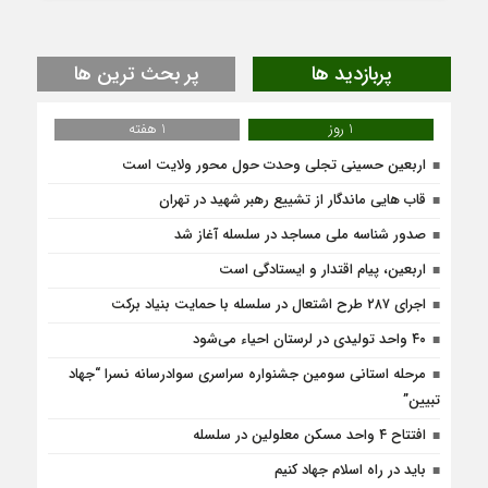
پربازدید ها
پر بحث ترین ها
1 روز
1 هفته
اربعین حسینی تجلی وحدت حول محور ولایت است
قاب هایی ماندگار از تشییع رهبر شهید در تهران
صدور شناسه ملی مساجد در سلسله آغاز شد
اربعین، پیام اقتدار و ایستادگی است
اجرای ۲۸۷ طرح اشتعال در سلسله با حمایت بنیاد برکت
۴۰ واحد تولیدی در لرستان احیاء می‌شود
مرحله استانی سومین جشنواره سراسری سوادرسانه نسرا “جهاد
تبیین”
افتتاح ۴ واحد مسکن معلولین در سلسله
باید در راه اسلام جهاد کنیم