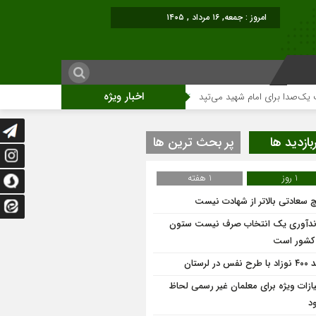
امروز : جمعه, ۱۶ مرداد , ۱۴۰۵
اخبار ویژه
 برای امام شهید می‌تپد
نمایشگاه آثار هنری ویژه ارتحال امام (ره)برگزار میگردد.
بازدید ها
پر بحث ترین ها
1 روز
1 هفته
 سعادتی بالاتر از شهادت نیست
ندآوری یک انتخاب صرف نیست ستون
 کشور است
 نفس در لرستان
یازات ویژه برای معلمان غیر رسمی لحاظ
د