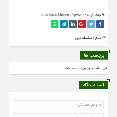
لینک کوتاه :
https://selselehnews.ir/?p=5612
منبع : سلسله نیوز
برچسب ها
این مطلب بدون برچسب می باشد.
ثبت دیدگاه