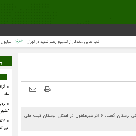
قاب هایی ماندگار از تشییع رهبر شهید در تهران
میلیون‌ها قلب 
پر
گرا
داد
ردی
کشور
مسئول ثبت آثار میراث فرهنگی، گردشگری و صنایع‌دستی لرستان گفت: ۶ اثر غیرمنقول در استان لرستان ثبت ملی
می کن