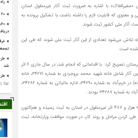
راه ۲۲۹ روستای لرستان همچنان مسد
«سفیرافلاک» با اشاره به ضرورت ثبت آثار غیرمنقول استان
۲۰ حلقه چاه آب غیرمجاز مسدود شد
ی و معنوی که قابلیت لازم را داشته باشند، با تشکیل پرونده به
هرست آثار ملی کشور ثبت شوند.
دریافت
که تلاش می‌شود تعدادی از این آثار ثبت ملی شوند که طی این
غرف
تجمعا
طرح
مسئول ثبت آثار میراث فرهنگی، گردشگری و صنایع‌دستی لرستان تصریح کرد: با اقداماتی که انجام شد، در سال جاری ۶ اثر
شد
غیرمنقول دیگر ثبت ملی شده که به استان ابلاغ شدند که این آثار شامل خانه شهید محمد بروجردی به شماره ۳۴۲۷۱، خانه
طرح
گلشن در خرم‌آباد به شماره ۳۴۲۹۱، خانه رستم ثانی (سقاخانه) در خرم‌آباد به شماره ۳۴۲۹۰، اداره مالیاتی به شماره ۳۴۲۸۶،
 far.
اقت
طرحانی بیان کرد: با ثبت ملی این تعداد آثار، در مجموع ۲ هزار و ۴۸۷ اثر غیرمنقول در استان به ثبت رسیده و هم‌اکنون
پس از طی کردن مراحل و روند کار، در صورت موافقت وزارتخانه، ثبت