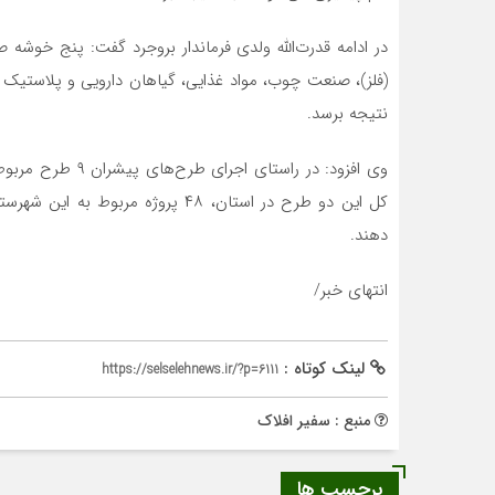
در ادامه قدرت‌الله ولدی فرماندار بروجرد گفت: پنج خوشه
نتیجه برسد.
کل این دو طرح در استان، ۴۸ پروژه م
دهند.
انتهای خبر/
لینک کوتاه :
https://selselehnews.ir/?p=6111
منبع : سفیر افلاک
برچسب ها