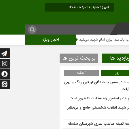
امروز : شنبه, ۱۷ مرداد , ۱۴۰۵
اخبار ویژه
برای امام شهید می‌تپد
نمایشگاه آثار هنری ویژه ارتحال امام (ره)برگزار میگردد.
بازدید ها
پر بحث ترین ها
1 روز
1 هفته
له در مسیر جاماندگان اربعین رنگ و بوی
گرفت
م غدیر استمرار راه هدایت تا ظهور است
ر شهید انقلاب شخصیتی جامع و بی‌نظیر
ه کمیته مناسب سازی شهرستان سلسله