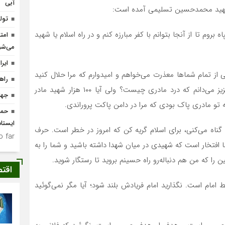
آبی
 شهید محمدحسین تسلیمی آمده است:
تولد ۴۰۰ نوزاد با طرح
وم تا از آنجا بتوانم با کفر مبارزه کنم و در راه اسلام یا شهید
امت
می‌شو
ایر
 از تمام شماها معذرت می‌خواهم و امیدوارم که مرا حلال کنید
راه
تا در راه اسلام بتوانم جهاد کنم. جهاد در راه اسلام. مادر عزیز می‌دانم که درد مادری چیست؟ ولی آیا ۱۰۰ هزار شهید مادر
جها
ه تو مادری پاک بودی که مرا در دامن پاکت پروراندی.
حما
ایستا
 گناه می‌کنی، برای اسلام گریه کن که امروز در خطر است. حرف
 far.
ما افتخار است که شهیدی در میان شهدا داشته باشید و شما را به
ا که من هم دنباله‌رو راه حسینم بروید تا رستگار شوید.
اقت
خط امام است. نگذارید امام فریادش بلند شود؛ آیا مگر نمی‌گوئید