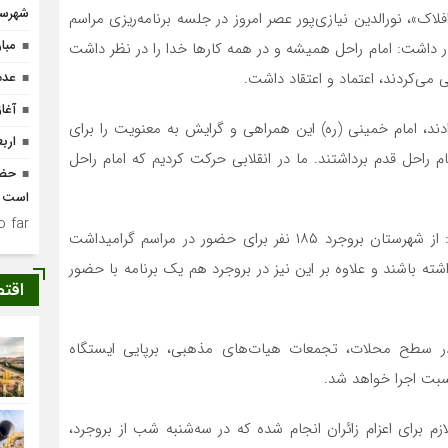
شهرست
اک»، نورالدین نیازی‌پور عصر امروز در جلسه برنامه‌ریزی مراسم
مبا
هار داشت: امام راحل همیشه و در همه کارها خدا را در نظر داشت
می‌کردند، اعتماد و اعتقاد داشت.
عدم
آغا
ادند، امام خمینی (ره) این همراهی و گرایش به معنویت را برای
ارب
م راحل قدم برداشتند. ما در انقلابی حرکت کردیم که امام راحل
حضو
است
 far.
جانشین فرمانده ناحیه مقاومت بسیج بروجرد تصریح کرد: از شهرستان بروجرد ۱۸۵ نفر برای حضور در مراسم گرامیداشت
شته باشند و علاوه بر این نیز در بروجرد هم یک برنامه با حضور
اقت
 در سطح محلات، تجمعات هیات‌های مذهبی، برپایی ایستگاه
بت اجرا خواهد شد.
لازم برای اعزام زائران انجام شده که در سه‌شنبه شب از بروجرد،