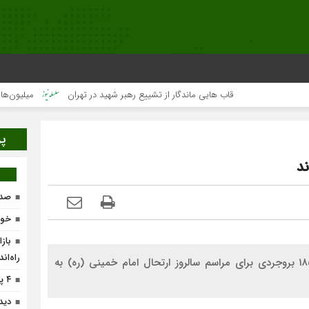
قاب هایی ماندگار از تشییع رهبر شهید در تهران
میلیون‌ها قلب یک
پر
صدو
خون
باز
راه‌ان
جانشین فرمانده ناحیه مقاومت بسیج بروجرد گفت: ۱۸۵ بروجردی برای مراسم سالروز ارتحال امام خمینی (ره) به
۴ پروژه پیشران در لرستان افتتاح می‌شود
دید