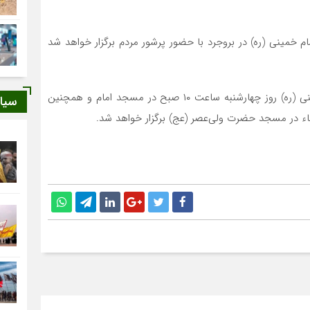
ام خمینی (ره) در بروجرد با حضور پرشور مردم برگزار خواهد شد
فرماندار بروجرد تصریح کرد: مراسم سالروز ارتحال امام خمینی (ره) روز چهارشنبه ساعت ۱۰ صبح در مسجد امام و همچنین
سیا