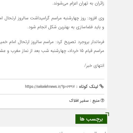
زائران به تهران اعزام می‌شوند.
وی افزود: روز چهارشنبه مراسم گرامیداشت سالروز ارتحال ام
و باید فضاسازی به بهترین شکل انجام شود.
مراسم قیام ۱۵ خرداد، چهارشنبه شب بعد از نماز مغرب و عشاء در مسجد حضرت ولی‌عصر (عج) برگزار خواهد شد.
انتهای خبر/
لینک کوتاه :
https://selselehnews.ir/?p=6497
منبع : سفیر افلاک
برچسب ها