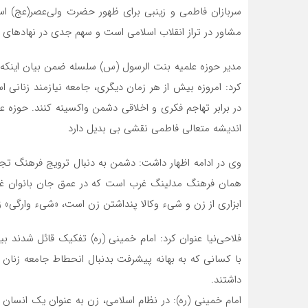
سربازان فاطمی و زینبی برای ظهور حضرت ولی‌عصر(عج) است
مشاور در تراز انقلاب اسلامی است و سهم جدی در نهادهای ف
مدیر حوزه علمیه بنت الرسول (س) سلسله ضمن بیان اینکه ج
کرد: امروزه بیش از هر زمان دیگری، جامعه نیازمند زنانی 
در برابر تهاجم فکری و اخلاقی دشمن واکسینه کنند. حوزه ع
اندیشه متعالی فاطمی نقشی بی بدیل دارد
وی در ادامه اظهار داشت: دشمن به دنبال ترویج فرهنگ تجم
همان فرهنگ مدلینگ غرب است که در عمق جان بانوان غربی
ابزاری از زن و شیء وکالا پنداشتن زن است، «شیء وارگی»
فلاحی‌نیا عنوان کرد: امام خمینی (ره) تفکیک قائل شدند 
با کسانی که به بهانه پیشرفت بدنبال انحطاط جامعه زنان 
داشتند.
امام خمینی (ره): در نظام اسلامی، زن به عنوان یک انسان 