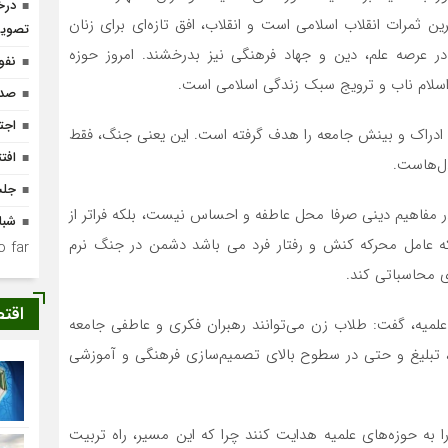
درخ
ن ثمرات انقلاب اسلامی است و انقلاب، افق تازه‌ای برای زنان
تصوی
در عرصه علم، دین و جهاد فرهنگی نیز بدرخشند. امروز حوزه
نفو
اسلام ناب و ترویج سبک زندگی اسلامی است.
صدو
اجت
ً ادراک و بینش جامعه را هدف گرفته است. این یعنی جنگ، فقط
افتتاح ۴ واحد مس
دل‌هاست.
جلس
ر مفاهیم دینی صرفا محل عاطفه و احساس نیست، بلکه فراتر از
شبا
 عامل محرکه کنش و رفتار فرد می باشد دشمن در جنگ نرم
 far.
ی محاسباتی کند.
اقت
 علمیه، گفت: طلاب زن می‌توانند رهبران فکری و عاطفی جامعه
س، تبلیغ و حتی در سطوح بالای تصمیم‌سازی فرهنگی و آموزشی
ا به حوزه‌های علمیه هدایت کنند چرا که این مسیر، راه تربیت