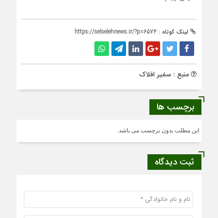
لینک کوتاه :
https://selselehnews.ir/?p=6574
منبع : سفیر افلاک
برچسب ها
این مطلب بدون برچسب می باشد.
ثبت دیدگاه